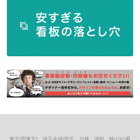
東京(西東京)、埼玉全域(所沢、川越、浦和、狭山)の看