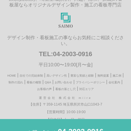
板屋ならオリジナルデザイン製作・施工の看板専門店
デザイン制作・看板施工の事ならお気軽にご相談くださ
い。
TEL:04-2003-0916
平日10:00〜19:00[月〜金]
|
|
|
|
|
|
HOME
自社での完結体制
高いデザイン性
豊富な実績と経験
無料提案
施工例
|
|
|
|
|
|
制作の流れ
看板の種類
Q&A
お問い合わせ
プライバシーポリシー
会社案内
|
|
お客様の声
看板の落とし穴
対応エリア
運営会社 株式会社 miire
【住所】〒359-1145 埼玉県所沢市山口1043-7
【営業時間】10:00-19:00
【定休日】土・日・祝日